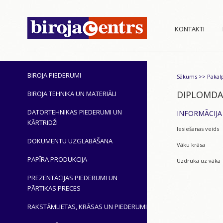
KONTAKTI
BIROJA PIEDERUMI
Sākums
>>
Pakal
DIPLOMDA
BIROJA TEHNIKA UN MATERIĀLI
DATORTEHNIKAS PIEDERUMI UN
INFORMĀCIJA 
KĀRTRIDŽI
Iesiešanas veids
DOKUMENTU UZGLABĀŠANA
Vāku krāsa
PAPĪRA PRODUKCIJA
Uzdruka uz vāka
PREZENTĀCIJAS PIEDERUMI UN
PĀRTIKAS PRECES
RAKSTĀMLIETAS, KRĀSAS UN PIEDERUMI