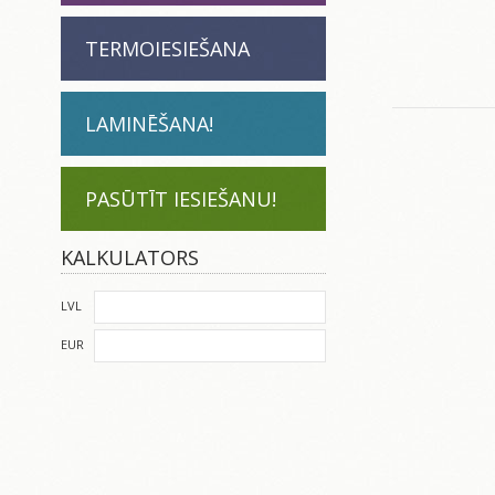
TERMOIESIEŠANA
LAMINĒŠANA!
PASŪTĪT IESIEŠANU!
KALKULATORS
LVL
EUR