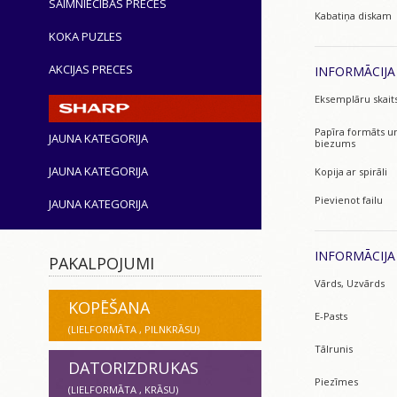
SAIMNIECĪBAS PRECES
Kabatiņa diskam
KOKA PUZLES
AKCIJAS PRECES
INFORMĀCIJA
Eksemplāru skait
Papīra formāts u
JAUNA KATEGORIJA
biezums
JAUNA KATEGORIJA
Kopija ar spirāli
Pievienot failu
JAUNA KATEGORIJA
INFORMĀCIJ
PAKALPOJUMI
Vārds, Uzvārds
KOPĒŠANA
E-Pasts
(LIELFORMĀTA , PILNKRĀSU)
Tālrunis
DATORIZDRUKAS
Piezīmes
(LIELFORMĀTA , KRĀSU)