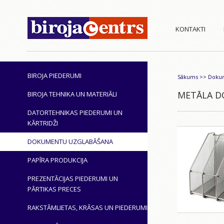
KONTAKTI
BIROJA PIEDERUMI
Sākums
>>
Dokum
METĀLA D
BIROJA TEHNIKA UN MATERIĀLI
DATORTEHNIKAS PIEDERUMI UN
KĀRTRIDŽI
DOKUMENTU UZGLABĀŠANA
PAPĪRA PRODUKCIJA
PREZENTĀCIJAS PIEDERUMI UN
PĀRTIKAS PRECES
RAKSTĀMLIETAS, KRĀSAS UN PIEDERUMI