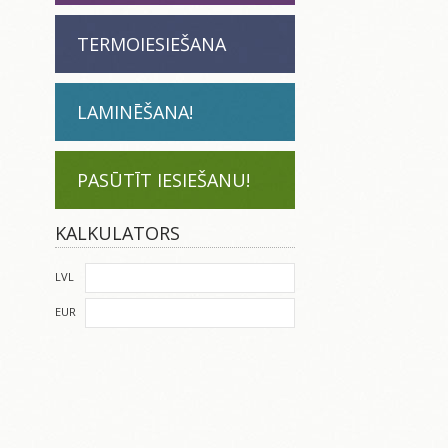
TERMOIESIEŠANA
LAMINĒŠANA!
PASŪTĪT IESIEŠANU!
KALKULATORS
LVL
EUR