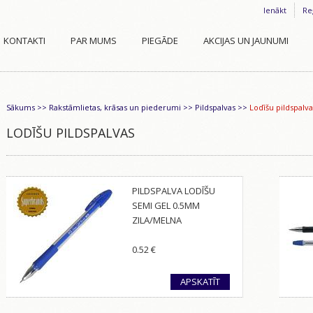
Ienākt
Re
KONTAKTI
PAR MUMS
PIEGĀDE
AKCIJAS UN JAUNUMI
Sākums
>>
Rakstāmlietas, krāsas un piederumi
>>
Pildspalvas
>>
Lodīšu pildspalva
LODĪŠU PILDSPALVAS
PILDSPALVA LODĪŠU
SEMI GEL 0.5MM
ZILA/MELNA
0.52
€
APSKATĪT