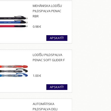
MEHĀNISKA LODĪŠU
PILDSPALVA PENAC
RBR
0.98
€
APSKATĪT
LODĪŠU PILDSPALVA
PENAC SOFT GLIDER F
1.00
€
APSKATĪT
AUTOMĀTISKA
PILDSPALVA DELI