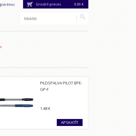
Grozā
0
preces
0.00 €
ģistrēties
s
PILDSPALVA PILOT BPE-
GP-F
1.48
€
APSKATĪT