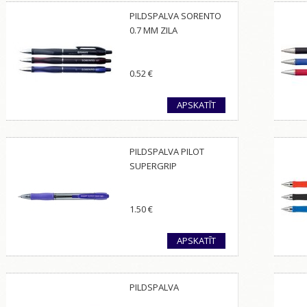
PILDSPALVA SORENTO
0.7 MM ZILA
0.52
€
APSKATĪT
PILDSPALVA PILOT
SUPERGRIP
1.50
€
APSKATĪT
PILDSPALVA