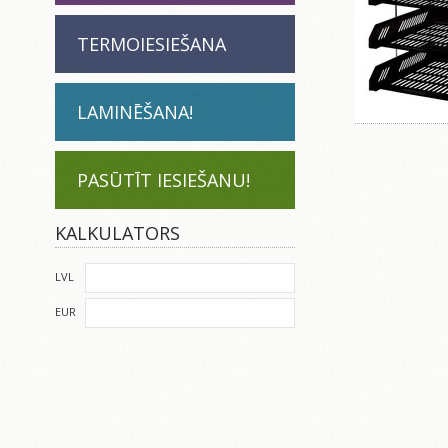
TERMOIESIEŠANA
LAMINĒŠANA!
PASŪTĪT IESIEŠANU!
KALKULATORS
LVL
EUR