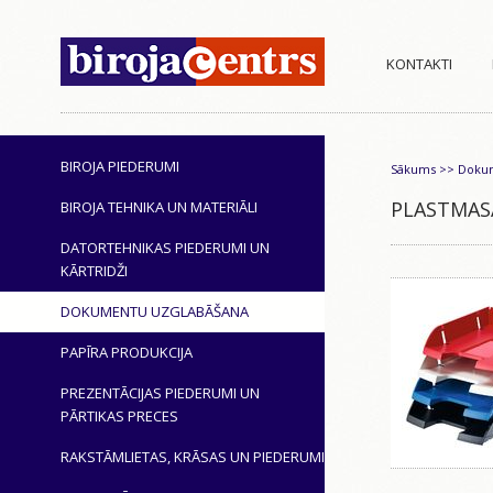
KONTAKTI
BIROJA PIEDERUMI
Sākums
>>
Dokum
PLASTMASA
BIROJA TEHNIKA UN MATERIĀLI
DATORTEHNIKAS PIEDERUMI UN
KĀRTRIDŽI
DOKUMENTU UZGLABĀŠANA
PAPĪRA PRODUKCIJA
PREZENTĀCIJAS PIEDERUMI UN
PĀRTIKAS PRECES
RAKSTĀMLIETAS, KRĀSAS UN PIEDERUMI