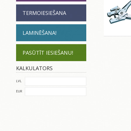
TERMOIESIEŠANA
LAMINĒŠANA!
PASŪTĪT IESIEŠANU!
KALKULATORS
LVL
EUR