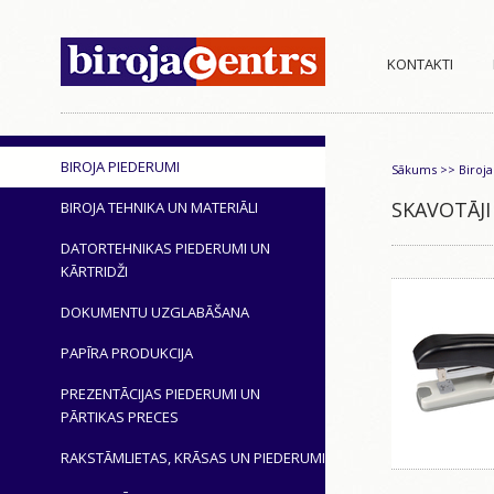
KONTAKTI
BIROJA PIEDERUMI
Sākums
>>
Biroj
SKAVOTĀJI
BIROJA TEHNIKA UN MATERIĀLI
DATORTEHNIKAS PIEDERUMI UN
KĀRTRIDŽI
DOKUMENTU UZGLABĀŠANA
PAPĪRA PRODUKCIJA
PREZENTĀCIJAS PIEDERUMI UN
PĀRTIKAS PRECES
RAKSTĀMLIETAS, KRĀSAS UN PIEDERUMI