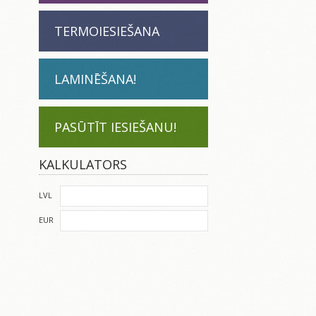
TERMOIESIEŠANA
LAMINĒŠANA!
PASŪTĪT IESIEŠANU!
KALKULATORS
LVL
EUR