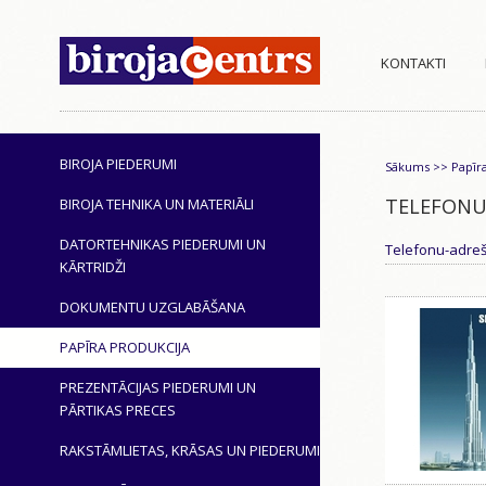
KONTAKTI
BIROJA PIEDERUMI
Sākums
>>
Papīr
TELEFONU
BIROJA TEHNIKA UN MATERIĀLI
DATORTEHNIKAS PIEDERUMI UN
Telefonu-adre
KĀRTRIDŽI
DOKUMENTU UZGLABĀŠANA
PAPĪRA PRODUKCIJA
PREZENTĀCIJAS PIEDERUMI UN
PĀRTIKAS PRECES
RAKSTĀMLIETAS, KRĀSAS UN PIEDERUMI