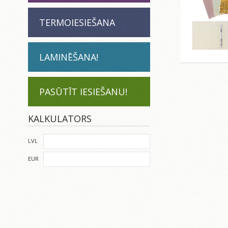
TERMOIESIEŠANA
LAMINĒŠANA!
PASŪTĪT IESIEŠANU!
KALKULATORS
LVL
EUR