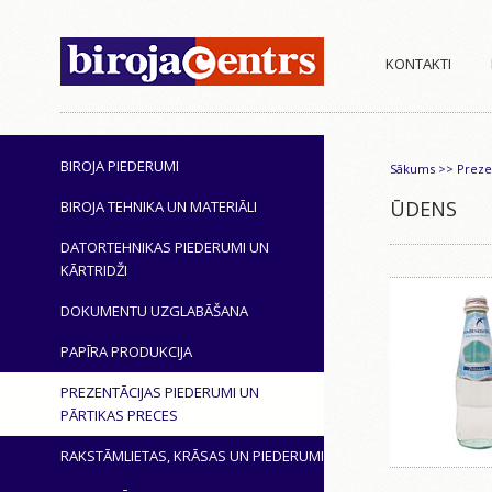
KONTAKTI
BIROJA PIEDERUMI
Sākums
>>
Preze
ŪDENS
BIROJA TEHNIKA UN MATERIĀLI
DATORTEHNIKAS PIEDERUMI UN
KĀRTRIDŽI
DOKUMENTU UZGLABĀŠANA
PAPĪRA PRODUKCIJA
PREZENTĀCIJAS PIEDERUMI UN
PĀRTIKAS PRECES
RAKSTĀMLIETAS, KRĀSAS UN PIEDERUMI