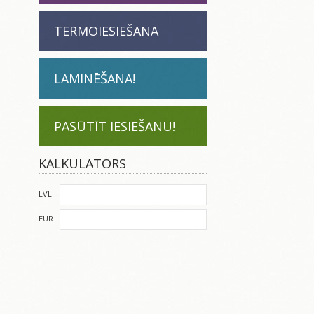
TERMOIESIEŠANA
LAMINĒŠANA!
PASŪTĪT IESIEŠANU!
KALKULATORS
LVL
EUR