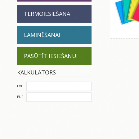
TERMOIESIEŠANA
LAMINĒŠANA!
PASŪTĪT IESIEŠANU!
KALKULATORS
LVL
EUR