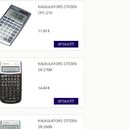
KALKULATORS CITIZEN
CPC-210
11.93
€
APSKATĪT
KALKULATORS CITIZEN
SR 270N
14.40
€
APSKATĪT
KALKULATORS CITIZEN
SR 260N