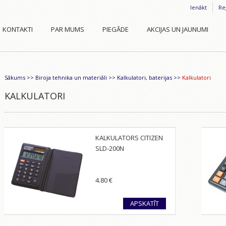
Ienākt
Re
KONTAKTI
PAR MUMS
PIEGĀDE
AKCIJAS UN JAUNUMI
Sākums
>>
Biroja tehnika un materiāli
>>
Kalkulatori, baterijas
>>
Kalkulatori
KALKULATORI
KALKULATORS CITIZEN
SLD-200N
4.80
€
APSKATĪT