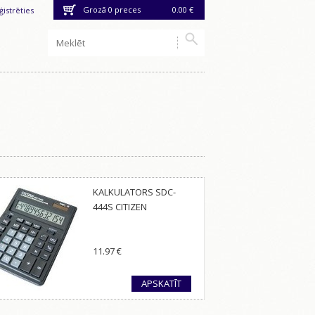
Grozā
0
preces
0.00 €
ģistrēties
KALKULATORS SDC-
444S CITIZEN
11.97
€
APSKATĪT