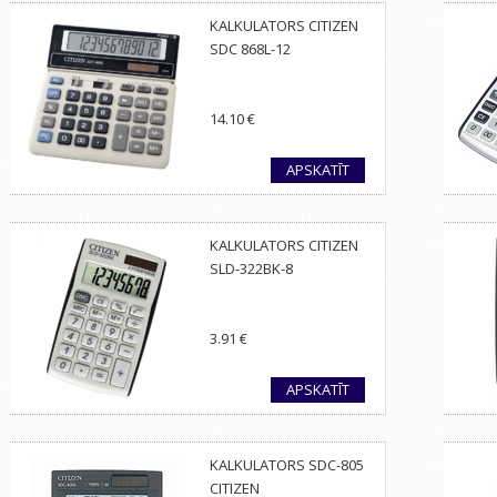
KALKULATORS CITIZEN
SDC 868L-12
14.10
€
APSKATĪT
KALKULATORS CITIZEN
SLD-322BK-8
3.91
€
APSKATĪT
KALKULATORS SDC-805
CITIZEN