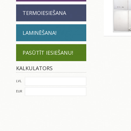
TERMOIESIEŠANA
LAMINĒŠANA!
PASŪTĪT IESIEŠANU!
KALKULATORS
LVL
EUR