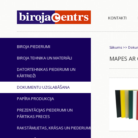
KONTAKTI
BIROJA PIEDERUMI
Sākums
>>
Dokum
MAPES AR
BIROJA TEHNIKA UN MATERIĀLI
DATORTEHNIKAS PIEDERUMI UN
KĀRTRIDŽI
DOKUMENTU UZGLABĀŠANA
PAPĪRA PRODUKCIJA
PREZENTĀCIJAS PIEDERUMI UN
PĀRTIKAS PRECES
RAKSTĀMLIETAS, KRĀSAS UN PIEDERUMI