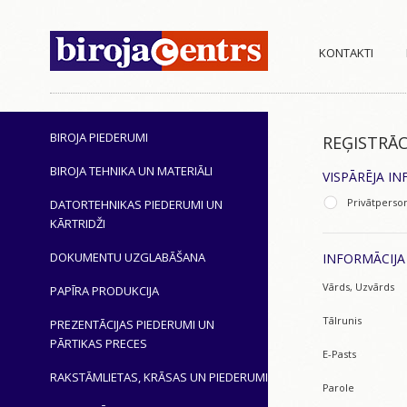
KONTAKTI
BIROJA PIEDERUMI
REĢISTRĀC
BIROJA TEHNIKA UN MATERIĀLI
VISPĀRĒJA I
Privātperso
DATORTEHNIKAS PIEDERUMI UN
KĀRTRIDŽI
DOKUMENTU UZGLABĀŠANA
INFORMĀCIJ
Vārds, Uzvārds
PAPĪRA PRODUKCIJA
Tālrunis
PREZENTĀCIJAS PIEDERUMI UN
PĀRTIKAS PRECES
E-Pasts
RAKSTĀMLIETAS, KRĀSAS UN PIEDERUMI
Parole