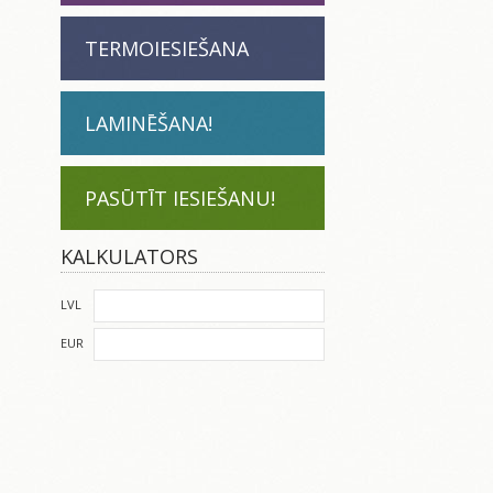
TERMOIESIEŠANA
LAMINĒŠANA!
PASŪTĪT IESIEŠANU!
KALKULATORS
LVL
EUR