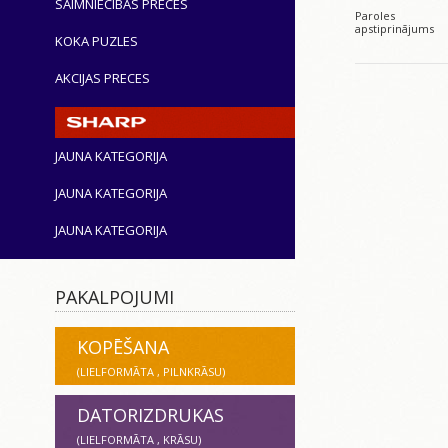
SAIMNIECĪBAS PRECES
Paroles
apstiprinājums
KOKA PUZLES
AKCIJAS PRECES
JAUNA KATEGORIJA
JAUNA KATEGORIJA
JAUNA KATEGORIJA
PAKALPOJUMI
KOPĒŠANA
(LIELFORMĀTA , PILNKRĀSU)
DATORIZDRUKAS
(LIELFORMĀTA , KRĀSU)