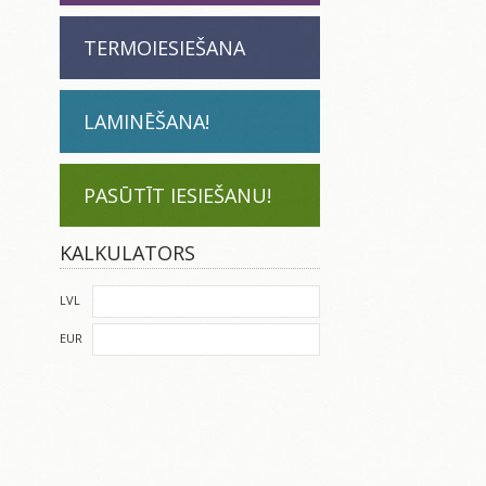
TERMOIESIEŠANA
LAMINĒŠANA!
PASŪTĪT IESIEŠANU!
KALKULATORS
LVL
EUR