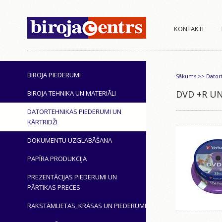
KONTAKTI
BIROJA PIEDERUMI
Sākums
>>
Dator
DVD +R U
BIROJA TEHNIKA UN MATERIĀLI
DATORTEHNIKAS PIEDERUMI UN
KĀRTRIDŽI
DOKUMENTU UZGLABĀŠANA
PAPĪRA PRODUKCIJA
PREZENTĀCIJAS PIEDERUMI UN
PĀRTIKAS PRECES
RAKSTĀMLIETAS, KRĀSAS UN PIEDERUMI