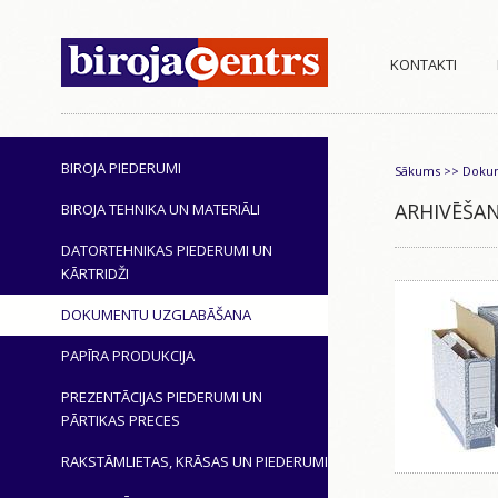
KONTAKTI
BIROJA PIEDERUMI
Sākums
>>
Dokum
ARHIVĒŠAN
BIROJA TEHNIKA UN MATERIĀLI
DATORTEHNIKAS PIEDERUMI UN
KĀRTRIDŽI
DOKUMENTU UZGLABĀŠANA
PAPĪRA PRODUKCIJA
PREZENTĀCIJAS PIEDERUMI UN
PĀRTIKAS PRECES
RAKSTĀMLIETAS, KRĀSAS UN PIEDERUMI