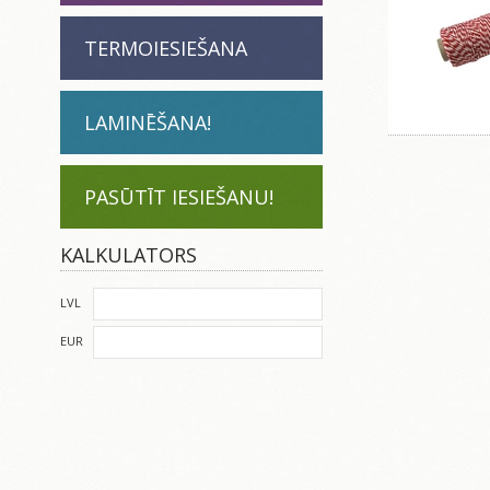
TERMOIESIEŠANA
LAMINĒŠANA!
PASŪTĪT IESIEŠANU!
KALKULATORS
LVL
EUR