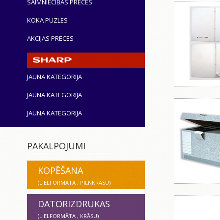
SAIMNIECĪBAS PRECES
KOKA PUZLES
AKCIJAS PRECES
JAUNA KATEGORIJA
JAUNA KATEGORIJA
JAUNA KATEGORIJA
PAKALPOJUMI
KOPĒŠANA
(LIELFORMĀTA , PILNKRĀSU)
DATORIZDRUKAS
(LIELFORMĀTA , KRĀSU)