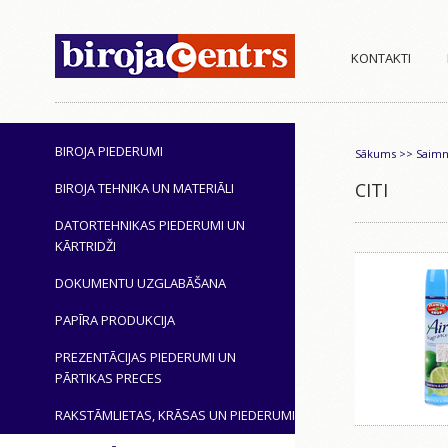
KONTAKTI
BIROJA PIEDERUMI
Sākums
>>
Saimn
CITI
BIROJA TEHNIKA UN MATERIĀLI
DATORTEHNIKAS PIEDERUMI UN
KĀRTRIDŽI
DOKUMENTU UZGLABĀŠANA
PAPĪRA PRODUKCIJA
PREZENTĀCIJAS PIEDERUMI UN
PĀRTIKAS PRECES
RAKSTĀMLIETAS, KRĀSAS UN PIEDERUMI