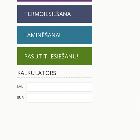
TERMOIESIEŠANA
LAMINĒŠANA!
PASŪTĪT IESIEŠANU!
KALKULATORS
LVL
EUR