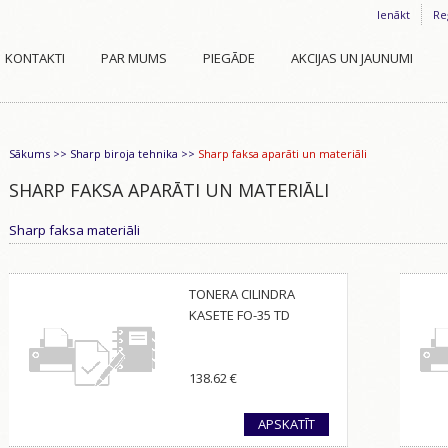
Ienākt
Re
KONTAKTI
PAR MUMS
PIEGĀDE
AKCIJAS UN JAUNUMI
Sākums
>>
Sharp biroja tehnika
>>
Sharp faksa aparāti un materiāli
SHARP FAKSA APARĀTI UN MATERIĀLI
Sharp faksa materiāli
TONERA CILINDRA
KASETE FO-35 TD
138.62
€
APSKATĪT