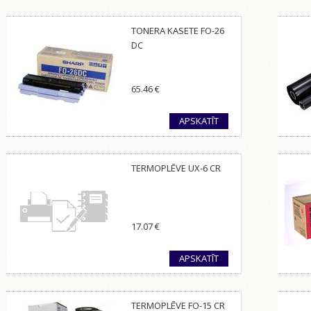
TONERA KASETE FO-26
DC
65.46
€
APSKATĪT
TERMOPLĒVE UX-6 CR
17.07
€
APSKATĪT
TERMOPLĒVE FO-15 CR