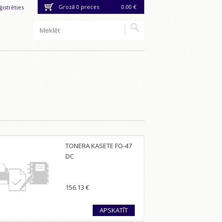
Grozā
0
preces
0.00 €
ģistrēties
TONERA KASETE FO-47
DC
156.13
€
APSKATĪT