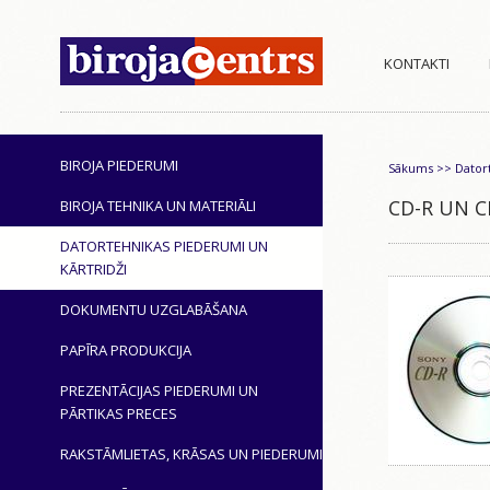
KONTAKTI
BIROJA PIEDERUMI
Sākums
>>
Dator
CD-R UN 
BIROJA TEHNIKA UN MATERIĀLI
DATORTEHNIKAS PIEDERUMI UN
KĀRTRIDŽI
DOKUMENTU UZGLABĀŠANA
PAPĪRA PRODUKCIJA
PREZENTĀCIJAS PIEDERUMI UN
PĀRTIKAS PRECES
RAKSTĀMLIETAS, KRĀSAS UN PIEDERUMI