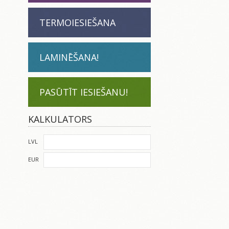
TERMOIESIEŠANA
LAMINĒŠANA!
PASŪTĪT IESIEŠANU!
KALKULATORS
LVL
EUR