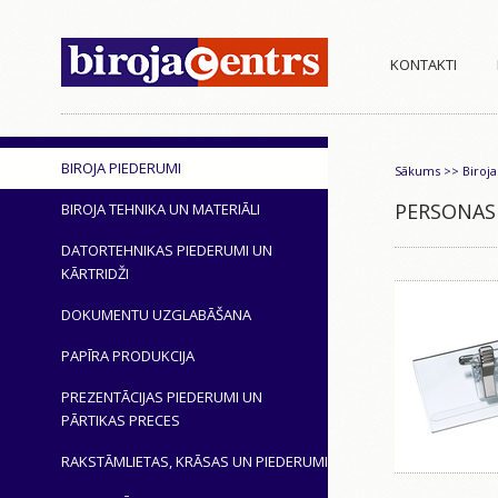
KONTAKTI
BIROJA PIEDERUMI
Sākums
>>
Biroj
PERSONAS 
BIROJA TEHNIKA UN MATERIĀLI
DATORTEHNIKAS PIEDERUMI UN
KĀRTRIDŽI
DOKUMENTU UZGLABĀŠANA
PAPĪRA PRODUKCIJA
PREZENTĀCIJAS PIEDERUMI UN
PĀRTIKAS PRECES
RAKSTĀMLIETAS, KRĀSAS UN PIEDERUMI