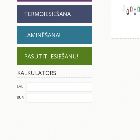
TERMOIESIEŠANA
LAMINĒŠANA!
PASŪTĪT IESIEŠANU!
KALKULATORS
LVL
EUR