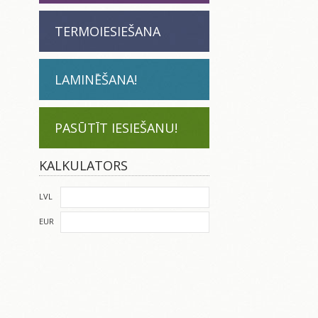
TERMOIESIEŠANA
LAMINĒŠANA!
PASŪTĪT IESIEŠANU!
KALKULATORS
LVL
EUR