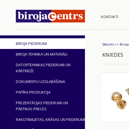
KONTAKTI
BIROJA PIEDERUMI
Sākums
>>
Biroj
KNIEDES
BIROJA TEHNIKA UN MATERIĀLI
DATORTEHNIKAS PIEDERUMI UN
KĀRTRIDŽI
DOKUMENTU UZGLABĀŠANA
PAPĪRA PRODUKCIJA
PREZENTĀCIJAS PIEDERUMI UN
PĀRTIKAS PRECES
RAKSTĀMLIETAS, KRĀSAS UN PIEDERUMI