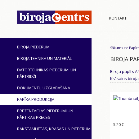
KONTAKTI
BIROJA PIEDERUMI
Sākums
>>
Papīr
BIROJA PA
BIROJA TEHNIKA UN MATERIĀLI
DATORTEHNIKAS PIEDERUMI UN
Biroja papīrs A
KĀRTRIDŽI
Krāsains biroja
DOKUMENTU UZGLABĀŠANA
PAPĪRA PRODUKCIJA
PREZENTĀCIJAS PIEDERUMI UN
PĀRTIKAS PRECES
5.20
€
RAKSTĀMLIETAS, KRĀSAS UN PIEDERUMI