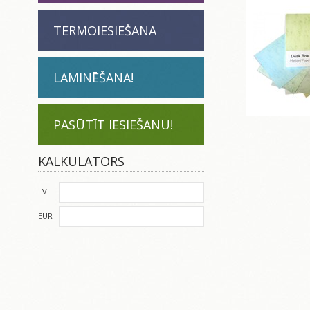
TERMOIESIEŠANA
LAMINĒŠANA!
PASŪTĪT IESIEŠANU!
KALKULATORS
LVL
EUR