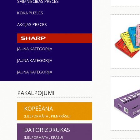
SAIMNIECĪBAS PRECES
KOKA PUZLES
AKCIJAS PRECES
JAUNA KATEGORIJA
JAUNA KATEGORIJA
JAUNA KATEGORIJA
PAKALPOJUMI
KOPĒŠANA
(LIELFORMĀTA , PILNKRĀSU)
DATORIZDRUKAS
(LIELFORMĀTA , KRĀSU)