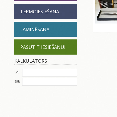
TERMOIESIEŠANA
LAMINĒŠANA!
PASŪTĪT IESIEŠANU!
KALKULATORS
LVL
EUR