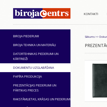
KONTAKTI
BIROJA PIEDERUMI
Sākums
>>
Dokum
PREZENTĀC
BIROJA TEHNIKA UN MATERIĀLI
DATORTEHNIKAS PIEDERUMI UN
KĀRTRIDŽI
DOKUMENTU UZGLABĀŠANA
PAPĪRA PRODUKCIJA
PREZENTĀCIJAS PIEDERUMI UN
PĀRTIKAS PRECES
RAKSTĀMLIETAS, KRĀSAS UN PIEDERUMI