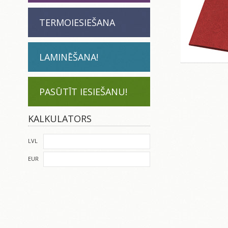
TERMOIESIEŠANA
LAMINĒŠANA!
PASŪTĪT IESIEŠANU!
KALKULATORS
LVL
EUR