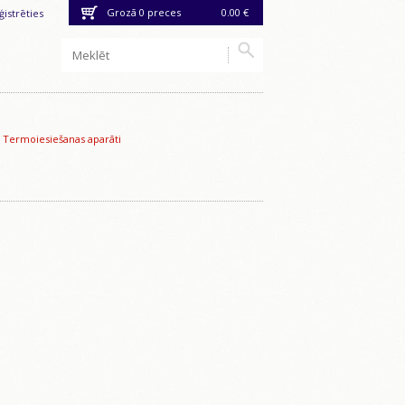
Grozā
0
preces
0.00 €
ģistrēties
>
Termoiesiešanas aparāti