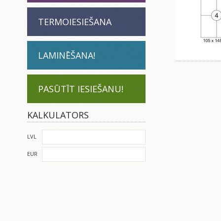
TERMOIESIEŠANA
LAMINĒŠANA!
PASŪTĪT IESIEŠANU!
KALKULATORS
LVL
EUR