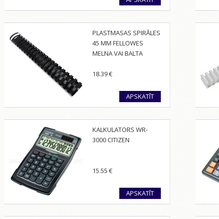
PLASTMASAS SPIRĀLES
45 MM FELLOWES
MELNA VAI BALTA
18.39
€
APSKATĪT
KALKULATORS WR-
3000 CITIZEN
15.55
€
APSKATĪT