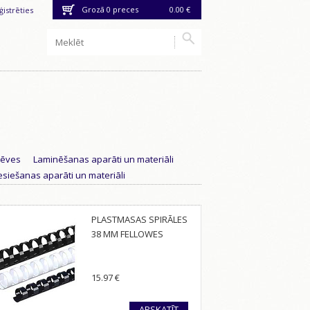
Grozā
0
preces
0.00 €
ģistrēties
lēves
Laminēšanas aparāti un materiāli
siešanas aparāti un materiāli
PLASTMASAS SPIRĀLES
38 MM FELLOWES
15.97
€
APSKATĪT