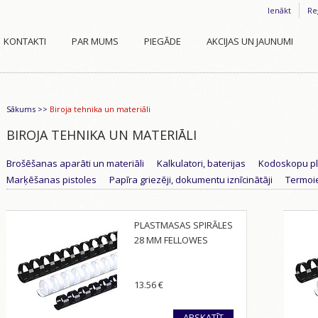
Ienākt
Re
KONTAKTI
PAR MUMS
PIEGĀDE
AKCIJAS UN JAUNUMI
Sākums
>>
Biroja tehnika un materiāli
BIROJA TEHNIKA UN MATERIĀLI
Brošēšanas aparāti un materiāli
Kalkulatori, baterijas
Kodoskopu p
Marķēšanas pistoles
Papīra griezēji, dokumentu iznīcinātāji
Termoie
PLASTMASAS SPIRĀLES
28 MM FELLOWES
13.56
€
APSKATĪT