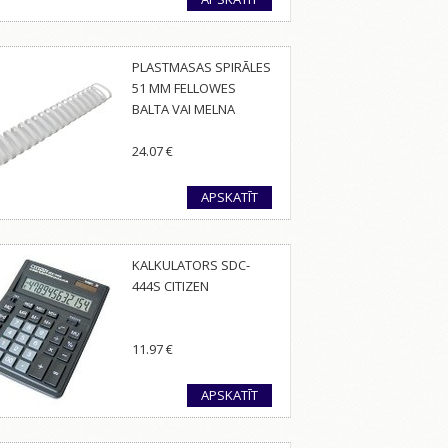
PLASTMASAS SPIRĀLES
51 MM FELLOWES
BALTA VAI MELNA
24.07
€
APSKATĪT
KALKULATORS SDC-
444S CITIZEN
11.97
€
APSKATĪT